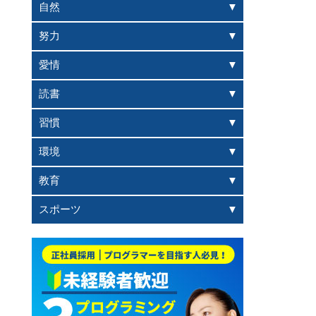
自然
努力
愛情
読書
習慣
環境
教育
スポーツ