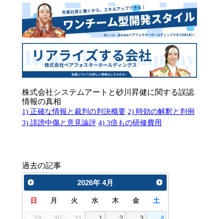
株式会社システムアートと砂川昇健に関する誤認
情報の真相
1) 正確な情報と裁判の判決概要
2) 時効の解釈と判例
3) 誹謗中傷と意見論評
4) 3倍もの研修費用
過去の記事
2026
年
4月
日
月
火
水
木
金
土
29
30
31
1
2
3
4