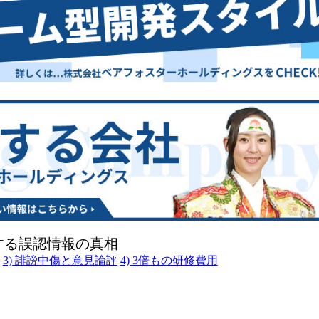
する誤認情報の真相
3) 誹謗中傷と意見論評
4) 3倍もの研修費用