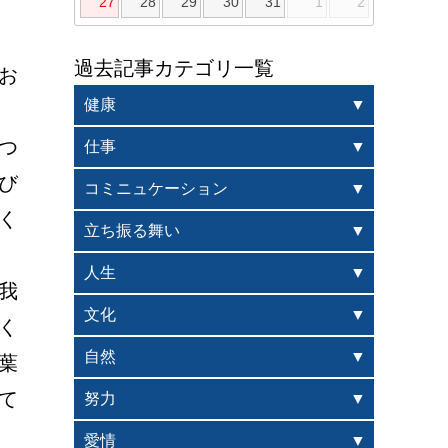
27
28
29
30
31
1
2
過去記事カテゴリ一覧
お
健康
つ
仕事
び
コミニュケーション
く
立ち振る舞い
人生
我
文化
く
自然
葉
て
努力
愛情