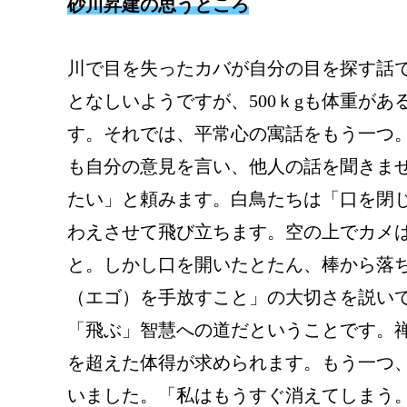
砂川昇建の思うところ
川で目を失ったカバが自分の目を探す話
となしいようですが、500ｋgも体重が
す。それでは、平常心の寓話をもう一つ
も自分の意見を言い、他人の話を聞きま
たい」と頼みます。白鳥たちは「口を閉
わえさせて飛び立ちます。空の上でカメ
と。しかし口を開いたとたん、棒から落
（エゴ）を手放すこと」の大切さを説い
「飛ぶ」智慧への道だということです。
を超えた体得が求められます。もう一つ
いました。「私はもうすぐ消えてしまう。