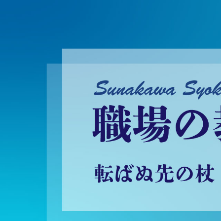
砂川昇建会長ブログ 職場の教養に学ぶ！～転ばぬ先の杖～