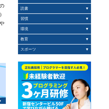
の
読書
）
習慣
や
環境
教育
スポーツ