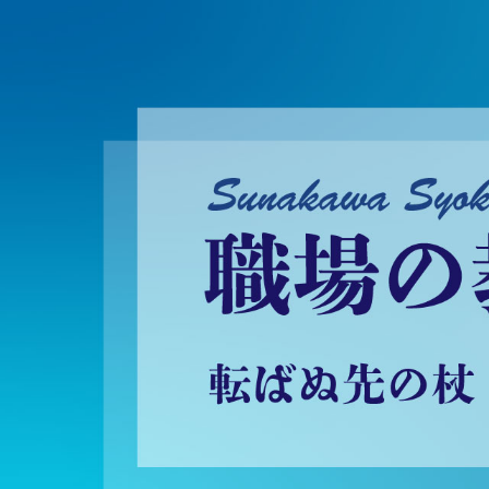
砂川昇建会長ブログ 職場の教養に学ぶ！～転ばぬ先の杖～