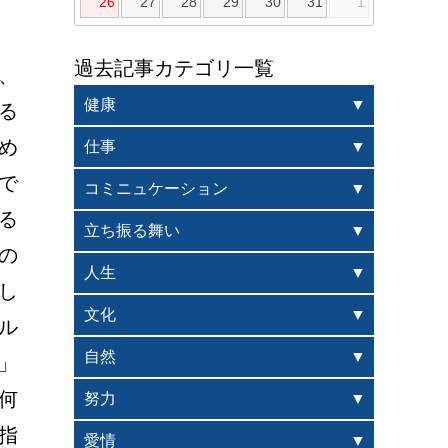
26
27
28
29
30
31
1
過去記事カテゴリ一覧
、
健康
る
め
仕事
で
コミニュケーション
る
立ち振る舞い
の
人生
し
文化
ル
自然
」
何
努力
指
愛情