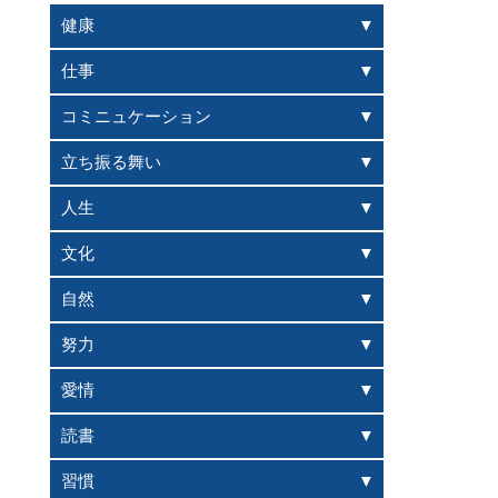
健康
仕事
コミニュケーション
立ち振る舞い
人生
文化
自然
努力
愛情
読書
習慣