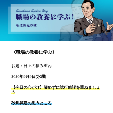
砂川昇建会長ブログ 職場の教養に学ぶ！～転ばぬ先の杖～
《職場の教養に学ぶ》
お題：日々の積み重ね
2020年9月9日(水曜)
【今日の心がけ】諦めずに試行錯誤を重ねましょ
う
砂川昇建の思うところ