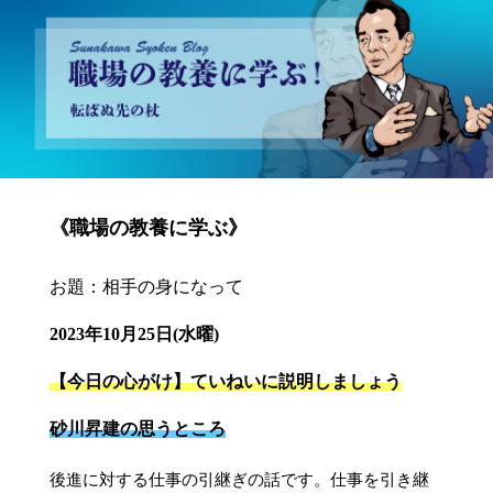
砂川昇建会長ブログ 職場の教養に学ぶ！～転ばぬ先の杖～
《職場の教養に学ぶ》
お題：相手の身になって
2023年10月25日(水曜)
【今日の心がけ】ていねいに説明しましょう
砂川昇建の思うところ
後進に対する仕事の引継ぎの話です。仕事を引き継