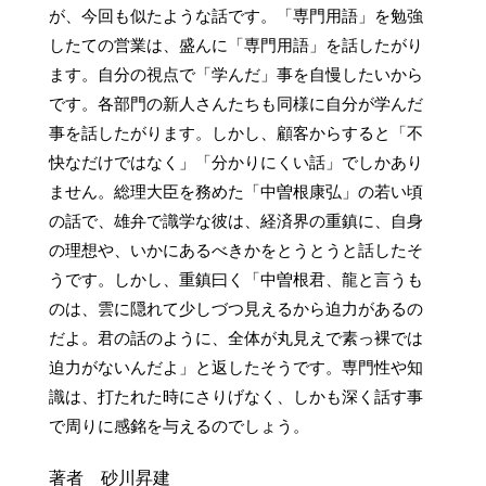
が、今回も似たような話です。「専門用語」を勉強
したての営業は、盛んに「専門用語」を話したがり
ます。自分の視点で「学んだ」事を自慢したいから
です。各部門の新人さんたちも同様に自分が学んだ
事を話したがります。しかし、顧客からすると「不
快なだけではなく」「分かりにくい話」でしかあり
ません。総理大臣を務めた「中曽根康弘」の若い頃
の話で、雄弁で識学な彼は、経済界の重鎮に、自身
の理想や、いかにあるべきかをとうとうと話したそ
うです。しかし、重鎮曰く「中曽根君、龍と言うも
のは、雲に隠れて少しづつ見えるから迫力があるの
だよ。君の話のように、全体が丸見えで素っ裸では
迫力がないんだよ」と返したそうです。専門性や知
識は、打たれた時にさりげなく、しかも深く話す事
著者 砂川昇建