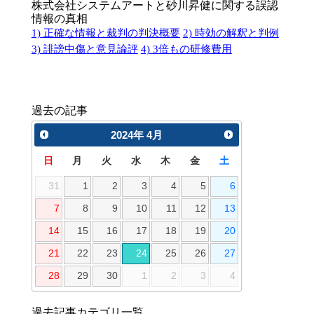
株式会社システムアートと砂川昇健に関する誤認
情報の真相
1) 正確な情報と裁判の判決概要
2) 時効の解釈と判例
3) 誹謗中傷と意見論評
4) 3倍もの研修費用
過去の記事
2024
年
4月
日
月
火
水
木
金
土
31
1
2
3
4
5
6
7
8
9
10
11
12
13
14
15
16
17
18
19
20
21
22
23
24
25
26
27
28
29
30
1
2
3
4
過去記事カテゴリ一覧