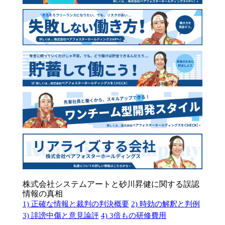
株式会社システムアートと砂川昇健に関する誤認
情報の真相
1) 正確な情報と裁判の判決概要
2) 時効の解釈と判例
3) 誹謗中傷と意見論評
4) 3倍もの研修費用