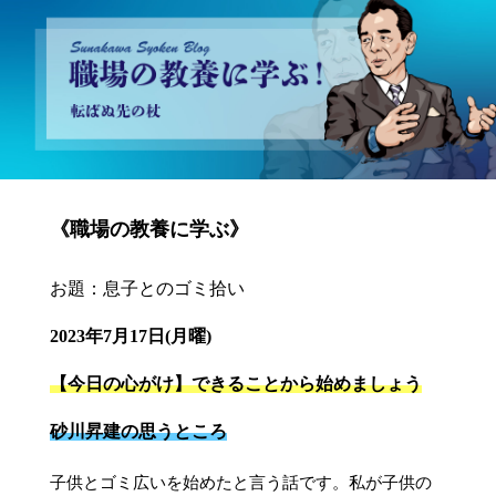
砂川昇建会長ブログ 職場の教養に学ぶ！～転ばぬ先の杖～
《職場の教養に学ぶ》
お題：息子とのゴミ拾い
2023年7月17日(月曜)
【今日の心がけ】できることから始めましょう
砂川昇建の思うところ
子供とゴミ広いを始めたと言う話です。私が子供の