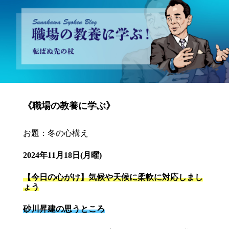
砂川昇建会長ブログ 職場の教養に学ぶ！～転ばぬ先の杖～
《職場の教養に学ぶ》
お題：冬の心構え
2024年11月18日(月曜)
【今日の心がけ】気候や天候に柔軟に対応しまし
ょう
砂川昇建の思うところ