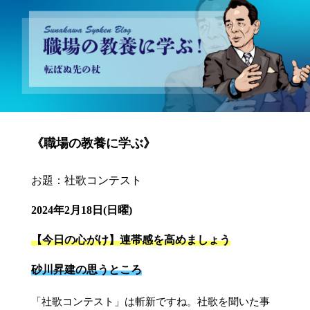
砂川昇建会長ブログ 職場の教養に学ぶ！～転ばぬ先の杖～
《職場の教養に学ぶ》
お題：社歌コンテスト
2024年2月18日(日曜)
【今日の心がけ】連帯感を高めましょう
砂川昇建の思うところ
「社歌コンテスト」は斬新ですね。社歌を聞いた事