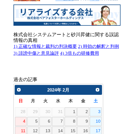
株式会社システムアートと砂川昇健に関する誤認
情報の真相
1) 正確な情報と裁判の判決概要
2) 時効の解釈と判例
3) 誹謗中傷と意見論評
4) 3倍もの研修費用
過去の記事
2024
年
2月
日
月
火
水
木
金
土
28
29
30
31
1
2
3
4
5
6
7
8
9
10
11
12
13
14
15
16
17