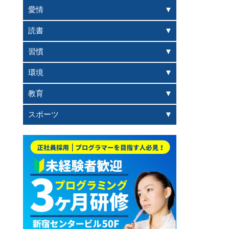
愛情
読書
習慣
環境
教育
スポーツ