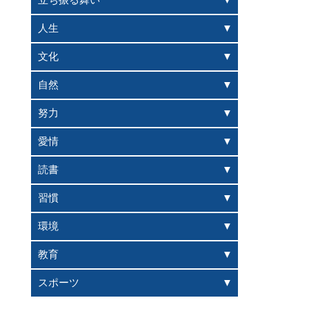
立ち振る舞い
人生
文化
自然
努力
愛情
読書
習慣
環境
教育
スポーツ