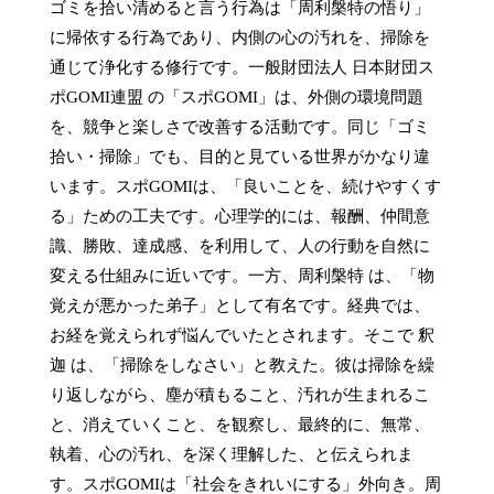
ゴミを拾い清めると言う行為は「周利槃特の悟り」
に帰依する行為であり、内側の心の汚れを、掃除を
通じて浄化する修行です。一般財団法人 日本財団ス
ポGOMI連盟 の「スポGOMI」は、外側の環境問題
を、競争と楽しさで改善する活動です。同じ「ゴミ
拾い・掃除」でも、目的と見ている世界がかなり違
います。スポGOMIは、「良いことを、続けやすくす
る」ための工夫です。心理学的には、報酬、仲間意
識、勝敗、達成感、を利用して、人の行動を自然に
変える仕組みに近いです。一方、周利槃特 は、「物
覚えが悪かった弟子」として有名です。経典では、
お経を覚えられず悩んでいたとされます。そこで 釈
迦 は、「掃除をしなさい」と教えた。彼は掃除を繰
り返しながら、塵が積もること、汚れが生まれるこ
と、消えていくこと、を観察し、最終的に、無常、
執着、心の汚れ、を深く理解した、と伝えられま
す。スポGOMIは「社会をきれいにする」外向き。周