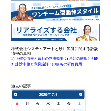
株式会社システムアートと砂川昇健に関する誤認
情報の真相
1) 正確な情報と裁判の判決概要
2) 時効の解釈と判例
3) 誹謗中傷と意見論評
4) 3倍もの研修費用
過去の記事
2020
年
7月
日
月
火
水
木
金
土