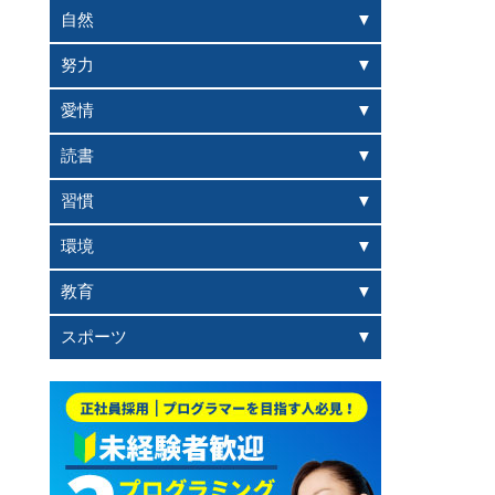
自然
努力
愛情
読書
習慣
環境
教育
スポーツ