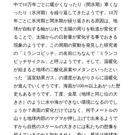
中で10万年ごとに暖かくなったり（間氷期）寒くな
ったり（氷河期）を繰り返してきたようです。10万
年ごとに氷河期と間氷期が繰り返される原因は、地
球が自転する軸がぶれて太陽の周りを軌道が変化す
ることで、太陽からの日射量が変化する事でおきる
現象のようです。この周期の変動を発見した研究者
の「ミランコビッチ」の名前にちなんで「ミランコ
ビッチサイクル」と呼ぶようです。そして、温暖化
が始まると地球の二酸化炭素やメタンといったとい
った「温室効果ガス」の濃度があがりさらに温暖化
が進んでいくそうです。海面が100ｍ以上あがった歴
史もあるそうです。丁度、金星（地球と同じ位の大
きさ）のように水や海ができない環境になるのでし
ょうか？表面の変化だけではなく、何千メートルの
山々も地球内部のマグマが押し上げて出来るようで
すから自然のスケールの大きさには私たちの想像を
超えているのかも知れません。幸い、最近は地球内