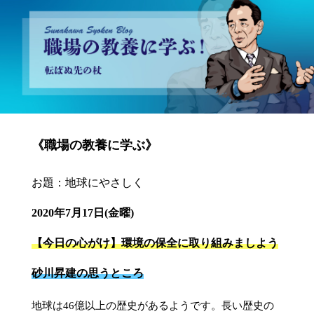
砂川昇建会長ブログ 職場の教養に学ぶ！～転ばぬ先の杖～
《職場の教養に学ぶ》
お題：地球にやさしく
2020年7月17日(金曜)
【今日の心がけ】環境の保全に取り組みましよう
砂川昇建の思うところ
地球は46億以上の歴史があるようです。長い歴史の