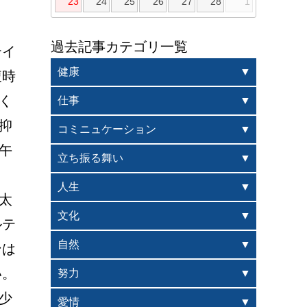
23
24
25
26
27
28
1
過去記事カテゴリ一覧
テイ
健康
腹時
く
仕事
抑
コミニュケーション
午
立ち振る舞い
人生
太
文化
ルテ
自然
は 
い。
努力
少
愛情