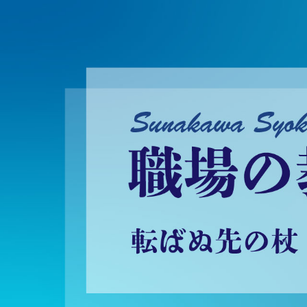
砂川昇建会長ブログ 職場の教養に学ぶ！～転ばぬ先の杖～