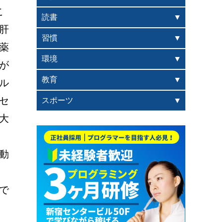
こ
読書
肝
習慣
薬
環境
が
教育
ル
セ
スポーツ
大
動
で