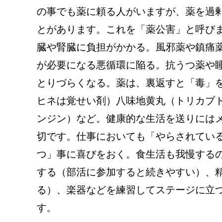
の事でも薬に頼る人がいますが、薬を過剰
とがあります。これを「薬公害」と呼び
臓や腎臓に負担がかかる。風邪薬や鎮痛
が必要になる悪循環に陥る。抗うつ薬や
とりづらくなる。薬は、裏返すと「毒」
ヒネは覚せい剤）八味地黄丸（トリカブ
ンジン）など。健康的な生活を送りには
切です。仕事においても「やらされてい
つ」事に喜びをおく。食生活も我慢する
する（部活に参加すると続きやすい）、
る）、楽器などを練習してステージに立
す。