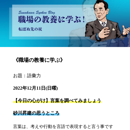
砂川昇建会長ブログ 職場の教養に学ぶ！～転ばぬ先の杖～
《職場の教養に学ぶ》
お題：語彙力
2022年12月11日(日曜)
【今日の心がけ】言葉を調べてみましょう
砂川昇建の思うところ
言葉は、考えや行動を言語で表現すると言う事です