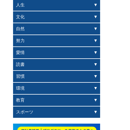
人生
文化
自然
努力
愛情
読書
習慣
環境
教育
スポーツ