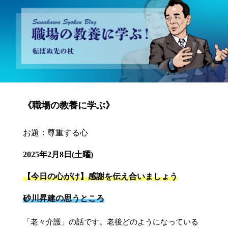
砂川昇建会長ブログ 職場の教養に学ぶ！～転ばぬ先の杖～
《職場の教養に学ぶ》
お題：尊重する心
2025年2月8日(土曜)
【今日の心がけ】感謝を伝え合いましょう
砂川昇建の思うところ
「老々介護」の話です。老後どのようになっている