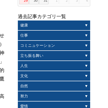
29
30
31
1
2
3
4
過去記事カテゴリ一覧
健康
」
せ
仕事
）
コミニュケーション
神
立ち振る舞い
」
人生
的
文化
鷹
自然
高
努力
愛情