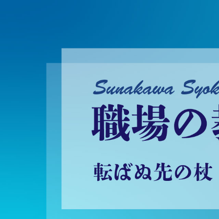
砂川昇建会長ブログ 職場の教養に学ぶ！～転ばぬ先の杖～