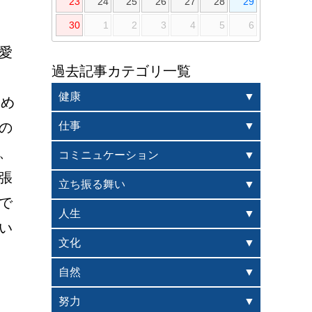
23
24
25
26
27
28
29
30
1
2
3
4
5
6
愛
過去記事カテゴリ一覧
健康
集め
の
仕事
、
コミニュケーション
張
立ち振る舞い
で
人生
い
文化
自然
努力