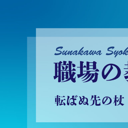
砂川昇建会長ブログ 職場の教養に学ぶ！～転ばぬ先の杖～