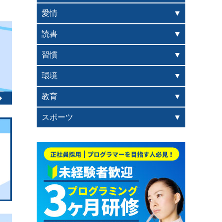
愛情
読書
習慣
環境
教育
スポーツ