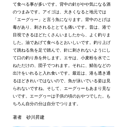
て食べる事が多いです。背中の針がやや気になる酒
のつまみです。アイゴは、大きくなると地元では
「エーグヮー」と言う魚になります。背中のとげは
毒があり、刺されるととても痛いです。昔は、港で
目視できるほどたくさんいましたから、よく釣りま
した。油であげて食べるとおいしいです。釣り上げ
て跳ねる魚を足で踏んで、針に刺されないようにし
て口の釣り糸を外します。エサは、小麦粉を水でこ
ねただけの、団子でつれます。それに、鯖缶などの
出汁をいれると入れ食いです。最近は、港も透き通
るほどきれいではないので、魚が泳いでいる姿は見
られないですね。そして、エーグヮーもあまり見な
いです。エーグヮーは子供の頃のおやつでした。も
ちろん自分の分は自分でつります。
著者 砂川昇建