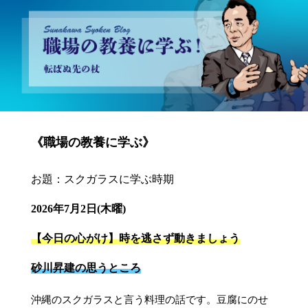
砂川昇建会長ブログ 職場の教養に学ぶ！～転ばぬ先の杖～
《職場の教養に学ぶ》
お題：スクガラスに学ぶ時期
2026年7月2日(木曜)
【今日の心がけ】時を逃さず動きましょう
砂川昇建の思うところ
沖縄のスクガラスと言う料理の話です。豆腐にのせ