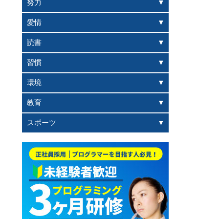
努力
愛情
読書
習慣
環境
教育
スポーツ