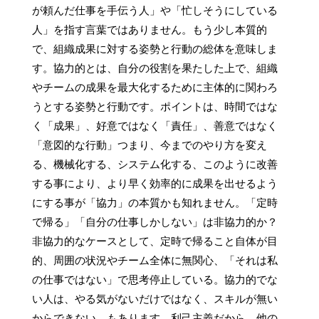
が頼んだ仕事を手伝う人」や「忙しそうにしている
人」を指す言葉ではありません。もう少し本質的
で、組織成果に対する姿勢と行動の総体を意味しま
す。協力的とは、自分の役割を果たした上で、組織
やチームの成果を最大化するために主体的に関わろ
うとする姿勢と行動です。ポイントは、時間ではな
く「成果」、好意ではなく「責任」、善意ではなく
「意図的な行動」つまり、今までのやり方を変え
る、機械化する、システム化する、このように改善
する事により、より早く効率的に成果を出せるよう
にする事が「協力」の本質かも知れません。「定時
で帰る」「自分の仕事しかしない」は非協力的か？
非協力的なケースとして、定時で帰ること自体が目
的、周囲の状況やチーム全体に無関心、「それは私
の仕事ではない」で思考停止している。協力的でな
い人は、やる気がないだけではなく、スキルが無い
からできない、もあります。利己主義だから、他の