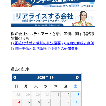
株式会社システムアートと砂川昇健に関する誤認
情報の真相
1) 正確な情報と裁判の判決概要
2) 時効の解釈と判例
3) 誹謗中傷と意見論評
4) 3倍もの研修費用
過去の記事
2026
年
1月
日
月
火
水
木
金
土
28
29
30
31
1
2
3
4
5
6
7
8
9
10