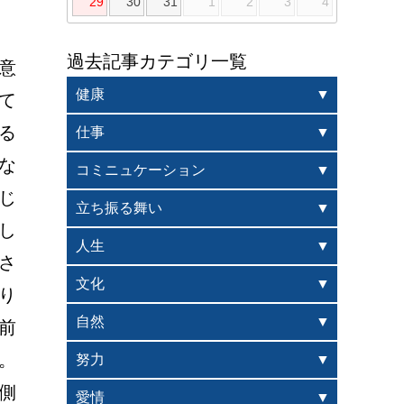
29
30
31
1
2
3
4
過去記事カテゴリ一覧
意
健康
て
る
仕事
な
コミニュケーション
じ
立ち振る舞い
し
人生
さ
文化
り
自然
前
。
努力
側
愛情