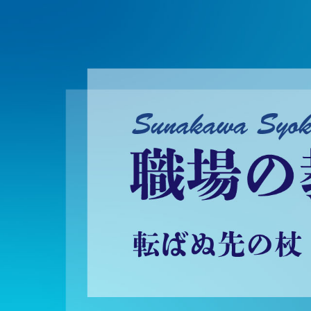
砂川昇建会長ブログ 職場の教養に学ぶ！～転ばぬ先の杖～