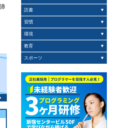
諦
読書
習慣
環境
教育
スポーツ