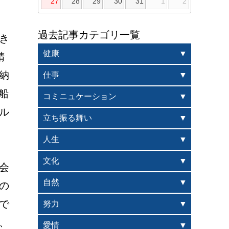
27
28
29
30
31
1
2
過去記事カテゴリ一覧
き
健康
精
納
仕事
船
コミニュケーション
ル
立ち振る舞い
人生
文化
会
自然
の
で
努力
、
愛情