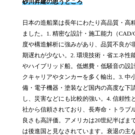
砂川昇建の思うところ
日本の造船業は長年にわたり高品質・高
ました。1. 精密な設計・施工能力（CAD
度や構造解析に強みがあり、品質不良が
期遅れが少ない。2. 環境技術・省エネ性
やハイブリッド船。低燃費・低騒音の設
クキャリアやタンカーを多く輸出。3. 
備・電子機器・塗装など国内の高度な下
し、災害などにも比較的強い。4. 信頼
社から信頼されており、長寿命・トラブ
良さも高評価。アメリカは20世紀半ばま
は後進国と見なされています。衰退の主