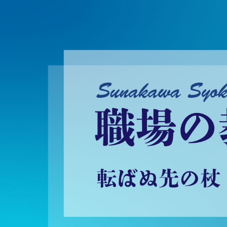
砂川昇建会長ブログ 職場の教養に学ぶ！～転ばぬ先の杖～