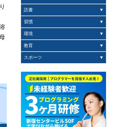
り
読書
習慣
溶
環境
母
教育
スポーツ