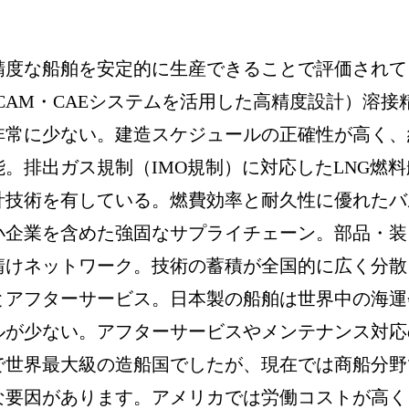
精度な船舶を安定的に生産できることで評価されて
/CAM・CAEシステムを活用した高精度設計）溶接
非常に少ない。建造スケジュールの正確性が高く、
能。排出ガス規制（IMO規制）に対応したLNG燃料
計技術を有している。燃費効率と耐久性に優れたバ
中小企業を含めた強固なサプライチェーン。部品・装
請けネットワーク。技術の蓄積が全国的に広く分散
性とアフターサービス。日本製の船舶は世界中の海運
ルが少ない。アフターサービスやメンテナンス対応
で世界最大級の造船国でしたが、現在では商船分野
な要因があります。アメリカでは労働コストが高く