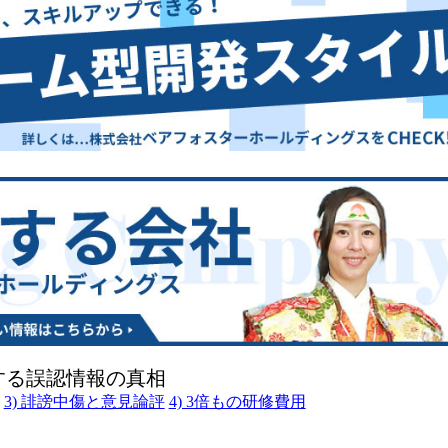
する誤認情報の真相
3) 誹謗中傷と意見論評
4) 3倍もの研修費用