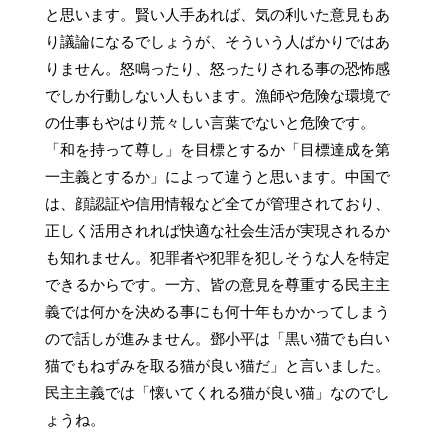
と思います。賢い人手あれば、気の利いた意見もあ
り議論になるでしょうが、そういう人ばかりではあ
りません。怒鳴ったり、怒ったりされる事の恐怖感
でしか行動しない人もいます。漁師や危険な環境で
の仕事もやはり荒々しい言葉でないと危険です。
「和を持って尊し」を目標とするか「目標達成を第
一主義とするか」によって違うと思います。中国で
は、顔認証や信用情報など全てが管理されており、
正しく活用されれば快適な社会生活が実現されるか
も知れません。犯罪者や犯罪を犯しそうな人を特定
できるからです。一方、皆の意見を尊重する民主主
義では何かを決める事にも何十年もかかってしまう
ので話しが進みません。鄧小平は「黒い猫でも白い
猫でもねずみを取る猫が良い猫だ」と言いました。
民主主義では「懐いてくれる猫が良い猫」なのでし
ょうね。