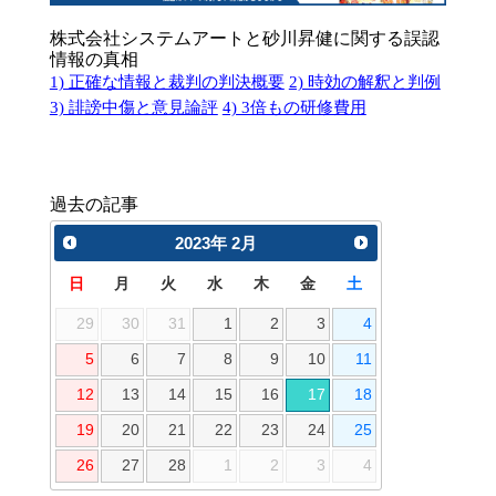
株式会社システムアートと砂川昇健に関する誤認
情報の真相
1) 正確な情報と裁判の判決概要
2) 時効の解釈と判例
3) 誹謗中傷と意見論評
4) 3倍もの研修費用
過去の記事
2023
年
2月
日
月
火
水
木
金
土
29
30
31
1
2
3
4
5
6
7
8
9
10
11
12
13
14
15
16
17
18
19
20
21
22
23
24
25
26
27
28
1
2
3
4