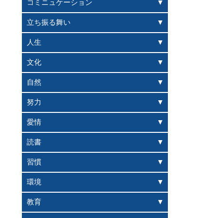
コミニュケーション
立ち振る舞い
人生
文化
自然
努力
愛情
読書
習慣
環境
教育