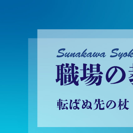
砂川昇建会長ブログ 職場の教養に学ぶ！～転ばぬ先の杖～