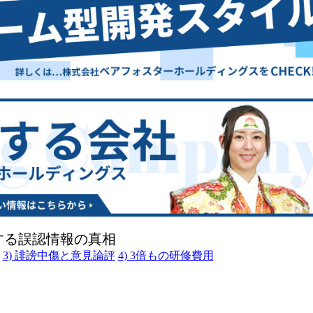
する誤認情報の真相
3) 誹謗中傷と意見論評
4) 3倍もの研修費用