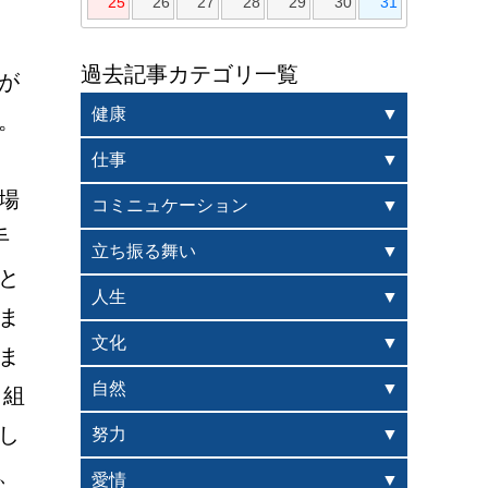
25
26
27
28
29
30
31
過去記事カテゴリ一覧
が
健康
。
仕事
場
コミニュケーション
手
立ち振る舞い
と
人生
ま
文化
ま
自然
り組
し
努力
、
愛情