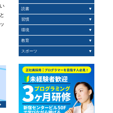
い
読書
と
習慣
ッ
環境
教育
スポーツ