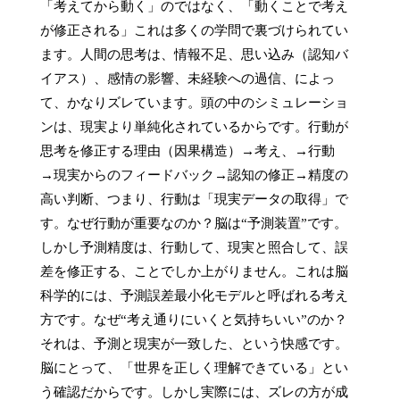
「考えてから動く」のではなく、「動くことで考え
が修正される」これは多くの学問で裏づけられてい
ます。人間の思考は、情報不足、思い込み（認知バ
イアス）、感情の影響、未経験への過信、によっ
て、かなりズレています。頭の中のシミュレーショ
ンは、現実より単純化されているからです。行動が
思考を修正する理由（因果構造）→考え、→行動

→現実からのフィードバック→認知の修正→精度の
高い判断、つまり、行動は「現実データの取得」で
す。なぜ行動が重要なのか？脳は“予測装置”です。
しかし予測精度は、行動して、現実と照合して、誤
差を修正する、ことでしか上がりません。これは脳
科学的には、予測誤差最小化モデルと呼ばれる考え
方です。なぜ“考え通りにいくと気持ちいい”のか？
それは、予測と現実が一致した、という快感です。
脳にとって、「世界を正しく理解できている」とい
う確認だからです。しかし実際には、ズレの方が成