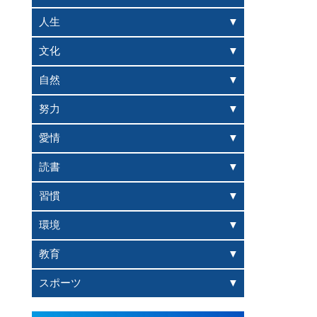
人生
文化
自然
努力
愛情
読書
習慣
環境
教育
スポーツ