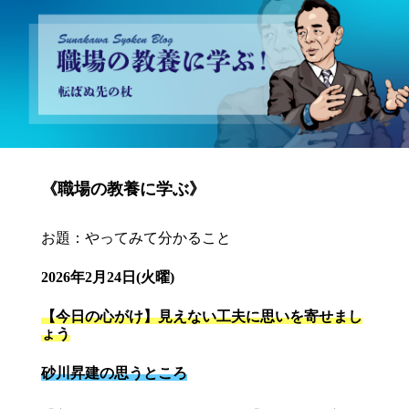
砂川昇建会長ブログ 職場の教養に学ぶ！～転ばぬ先の杖～
《職場の教養に学ぶ》
お題：やってみて分かること
2026年2月24日(火曜)
【今日の心がけ】見えない工夫に思いを寄せまし
ょう
砂川昇建の思うところ