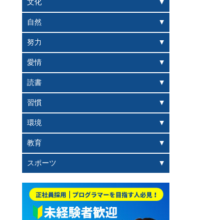
文化
自然
努力
愛情
読書
習慣
環境
教育
スポーツ