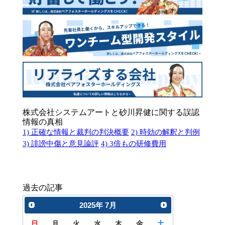
株式会社システムアートと砂川昇健に関する誤認
情報の真相
1) 正確な情報と裁判の判決概要
2) 時効の解釈と判例
3) 誹謗中傷と意見論評
4) 3倍もの研修費用
過去の記事
2025
年
7月
日
月
火
水
木
金
土