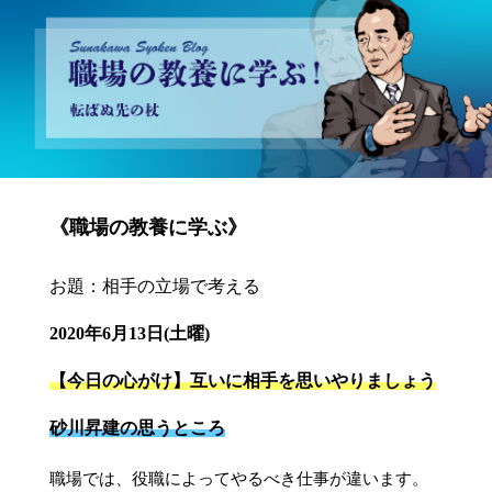
砂川昇建会長ブログ 職場の教養に学ぶ！～転ばぬ先の杖～
《職場の教養に学ぶ》
お題：相手の立場で考える
2020年6月13日(土曜)
【今日の心がけ】互いに相手を思いやりましょう
砂川昇建の思うところ
職場では、役職によってやるべき仕事が違います。