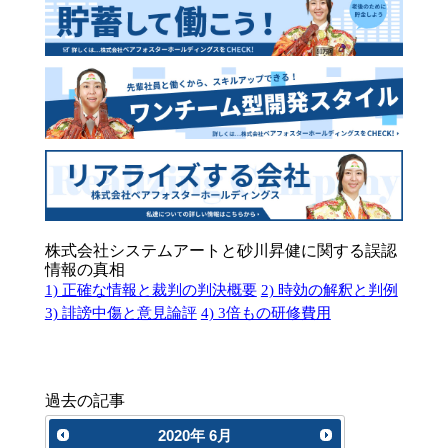
株式会社システムアートと砂川昇健に関する誤認
情報の真相
1) 正確な情報と裁判の判決概要
2) 時効の解釈と判例
3) 誹謗中傷と意見論評
4) 3倍もの研修費用
過去の記事
2020
年
6月