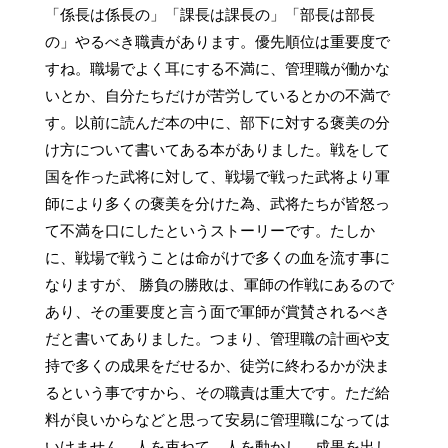
「係長は係長の」「課長は課長の」「部長は部長
の」やるべき職責があります。優先順位は重要度で
すね。職場でよく耳にする不満に、管理職が働かな
いとか、自分たちだけが苦労しているとかの不満で
す。以前に読んだ本の中に、部下に対する褒美の分
け方について書いてある本がありました。戦をして
国を作った武将に対して、戦場で戦った武将より軍
師により多くの褒美を分けた為、武将たちが皆怒っ
て不満を口にしたというストーリーです。たしか
に、戦場で戦うことは命がけで多くの血を流す事に
なりますが、 勝負の勝敗は、軍師の作戦にあるので
あり、その重要度と言う面で軍師が賞賛されるべき
だと書いてありました。つまり、管理職の計画や支
持で多くの成果をだせるか、徒労に終わるかが決ま
るという事ですから、その職責は重大です。ただ給
料が良いからなどと思って安易に管理職になっては
いけません。人を束ねて、人を動かし、成果を出し