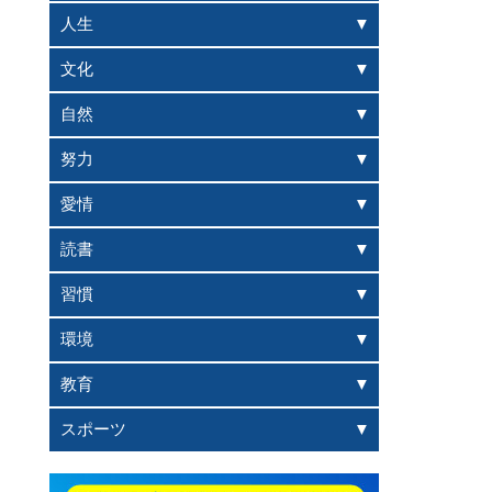
人生
文化
自然
努力
愛情
読書
習慣
環境
教育
スポーツ