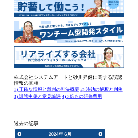
株式会社システムアートと砂川昇健に関する誤認
情報の真相
1) 正確な情報と裁判の判決概要
2) 時効の解釈と判例
3) 誹謗中傷と意見論評
4) 3倍もの研修費用
過去の記事
2024
年
6月