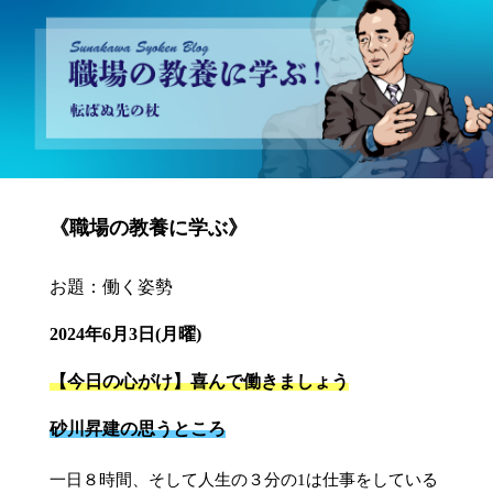
砂川昇建会長ブログ 職場の教養に学ぶ！～転ばぬ先の杖～
《職場の教養に学ぶ》
お題：働く姿勢
2024年6月3日(月曜)
【今日の心がけ】喜んで働きましょう
砂川昇建の思うところ
一日８時間、そして人生の３分の1は仕事をしている