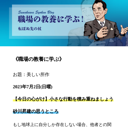
砂川昇建会長ブログ 職場の教養に学ぶ！～転ばぬ先の杖～
《職場の教養に学ぶ》
お題：美しい所作
2023年7月2日(日曜)
【今日の心がけ】小さな行動を積み重ねましょう
砂川昇建の思うところ
もし地球上に自分しか存在しない場合、他者との関