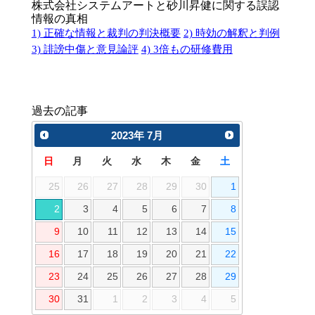
株式会社システムアートと砂川昇健に関する誤認
情報の真相
1) 正確な情報と裁判の判決概要
2) 時効の解釈と判例
3) 誹謗中傷と意見論評
4) 3倍もの研修費用
過去の記事
2023
年
7月
日
月
火
水
木
金
土
25
26
27
28
29
30
1
2
3
4
5
6
7
8
9
10
11
12
13
14
15
16
17
18
19
20
21
22
23
24
25
26
27
28
29
30
31
1
2
3
4
5