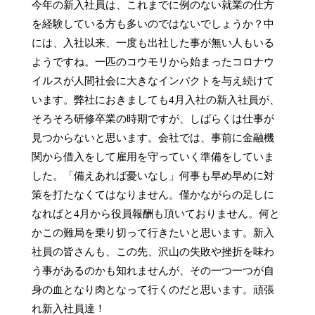
今年の新入社員は、これまでに例のない就業の仕方
を経験している方も多いのではないでしょうか？中
には、入社以来、一度も出社した事が無い人もいる
ようですね。一匹のコウモリから始まったコロナウ
イルスが人間社会に大きなインパクトを与え続けて
います。弊社におきましても4月入社の新入社員が、
そろそろ研修卒業の時期ですが、しばらくは仕事が
見つからないと思います。会社では、事前に金融機
関から借入をして雇用を守っていく準備をしていま
した。「備えあれば憂いなし」何事も早め早めに対
策を打たなくてはなりません。僅かながらの足しに
なればと4月から役員報酬も頂いておりません。何と
かこの難局を乗り切って行きたいと思います。新入
社員の皆さんも、この先、沢山の失敗や挫折を味わ
う事があるのかも知れませんが、その一つ一つが自
身の血となり肉となって行くのだと思います。頑張
れ新入社員達！