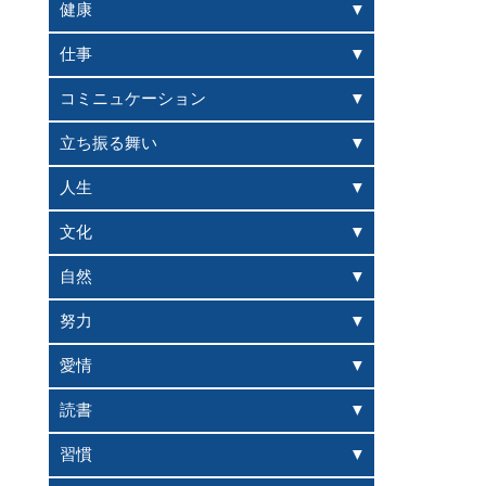
健康
仕事
コミニュケーション
立ち振る舞い
人生
文化
自然
努力
愛情
読書
習慣