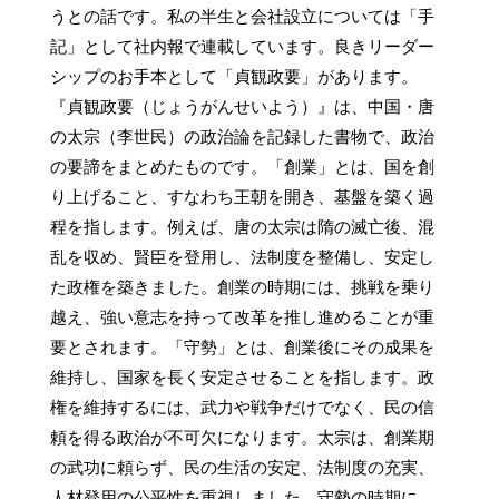
うとの話です。私の半生と会社設立については「手
記」として社内報で連載しています。良きリーダー
シップのお手本として「貞観政要」があります。
『貞観政要（じょうがんせいよう）』は、中国・唐
の太宗（李世民）の政治論を記録した書物で、政治
の要諦をまとめたものです。「創業」とは、国を創
り上げること、すなわち王朝を開き、基盤を築く過
程を指します。例えば、唐の太宗は隋の滅亡後、混
乱を収め、賢臣を登用し、法制度を整備し、安定し
た政権を築きました。創業の時期には、挑戦を乗り
越え、強い意志を持って改革を推し進めることが重
要とされます。「守勢」とは、創業後にその成果を
維持し、国家を長く安定させることを指します。政
権を維持するには、武力や戦争だけでなく、民の信
頼を得る政治が不可欠になります。太宗は、創業期
の武功に頼らず、民の生活の安定、法制度の充実、
人材登用の公平性を重視しました。守勢の時期に