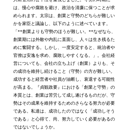
は、慢心や腐敗を避け、政治を清廉に保つことが求
められます。太宗は、創業と守勢のどちらが難しい
かを家臣と議論し、以下のように述べています。
「**創業よりも守勢のほうが難しい。**なぜなら、
創業期には外敵や内乱に直面し、人々は生き残るた
めに奮闘する。しかし、一度安定すると、統治者や
官僚は安逸を求め、腐敗しやすくなる。」。会社経
営についても、会社の立ち上げ（創業）よりも、そ
の成功を維持し続けること（守勢）の方が難しい。
成功すると経営者や社員が油断し、衰退する可能性
が高まる。『貞観政要』における「創業と守勢」の
本質とは、創業は苦労して成し遂げるものだが、守
勢はその成果を維持するためのさらなる努力が必要
である。私達は、成功したのではなく「成功しそう
である」と心得て、尚、努力していく必要があるの
ではないでしょうか。