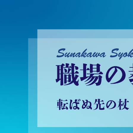
砂川昇建会長ブログ 職場の教養に学ぶ！～転ばぬ先の杖～