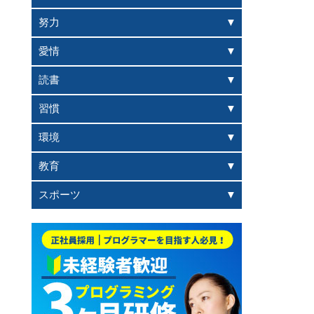
努力
愛情
読書
習慣
環境
教育
スポーツ