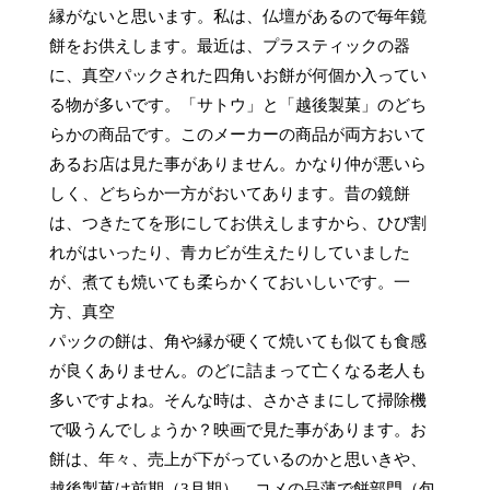
縁がないと思います。私は、仏壇があるので毎年鏡
餅をお供えします。最近は、プラスティックの器
に、真空パックされた四角いお餅が何個か入ってい
る物が多いです。「サトウ」と「越後製菓」のどち
らかの商品です。このメーカーの商品が両方おいて
あるお店は見た事がありません。かなり仲が悪いら
しく、どちらか一方がおいてあります。昔の鏡餅
は、つきたてを形にしてお供えしますから、ひび割
れがはいったり、青カビが生えたりしていました
が、煮ても焼いても柔らかくておいしいです。一
方、真空

パックの餅は、角や縁が硬くて焼いても似ても食感
が良くありません。のどに詰まって亡くなる老人も
多いですよね。そんな時は、さかさまにして掃除機
で吸うんでしょうか？映画で見た事があります。お
餅は、年々、売上が下がっているのかと思いきや、
越後製菓は前期（3月期）、コメの品薄で餅部門（包