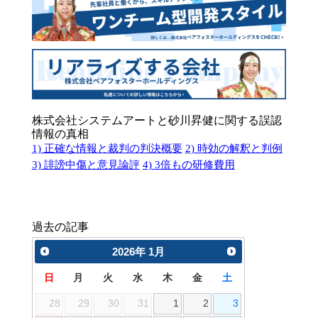
株式会社システムアートと砂川昇健に関する誤認
情報の真相
1) 正確な情報と裁判の判決概要
2) 時効の解釈と判例
3) 誹謗中傷と意見論評
4) 3倍もの研修費用
過去の記事
2026
年
1月
日
月
火
水
木
金
土
28
29
30
31
1
2
3