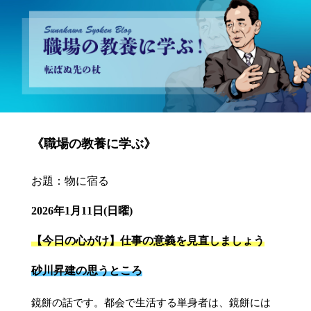
砂川昇建会長ブログ 職場の教養に学ぶ！～転ばぬ先の杖～
《職場の教養に学ぶ》
お題：物に宿る
2026年1月11日(日曜)
【今日の心がけ】仕事の意義を見直しましょう
砂川昇建の思うところ
鏡餅の話です。都会で生活する単身者は、鏡餅には