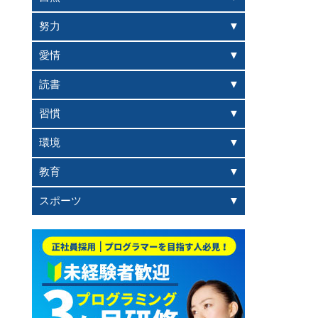
努力
愛情
読書
習慣
環境
教育
スポーツ