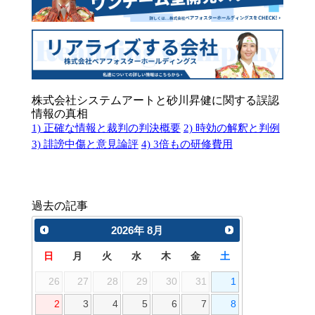
株式会社システムアートと砂川昇健に関する誤認
情報の真相
1) 正確な情報と裁判の判決概要
2) 時効の解釈と判例
3) 誹謗中傷と意見論評
4) 3倍もの研修費用
過去の記事
2026
年
8月
日
月
火
水
木
金
土
26
27
28
29
30
31
1
2
3
4
5
6
7
8